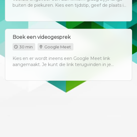
buiten de piekuren. Kies een tijdstip, geef de plaats in
en bevestig. Je vindt de afspraak nu terug in je
agenda, waar je ook kunt annuleren of verzetten.
Boek een videogesprek
30 min
Google Meet
Kies en er wordt ineens een Google Meet link
aangemaakt. Je kunt die link terugvinden in je
agenda. Daar kun je de afspraak ook annuleren of
verzetten.