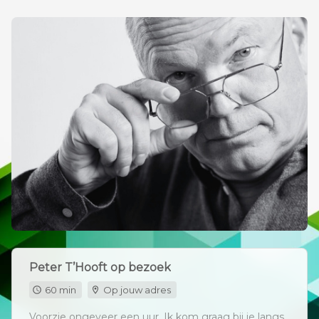
Peter T’Hooft op bezoek
60 min
Op jouw adres
Voorzie ongeveer een uur. Ik kom graag bij je langs